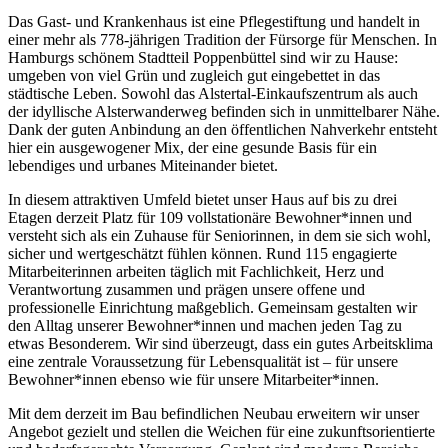
Das Gast- und Krankenhaus ist eine Pflegestiftung und handelt in
einer mehr als 778-jährigen Tradition der Fürsorge für Menschen. In
Hamburgs schönem Stadtteil Poppenbüttel sind wir zu Hause:
umgeben von viel Grün und zugleich gut eingebettet in das
städtische Leben. Sowohl das Alstertal-Einkaufszentrum als auch
der idyllische Alsterwanderweg befinden sich in unmittelbarer Nähe.
Dank der guten Anbindung an den öffentlichen Nahverkehr entsteht
hier ein ausgewogener Mix, der eine gesunde Basis für ein
lebendiges und urbanes Miteinander bietet.
In diesem attraktiven Umfeld bietet unser Haus auf bis zu drei
Etagen derzeit Platz für 109 vollstationäre Bewohner*innen und
versteht sich als ein Zuhause für Seniorinnen, in dem sie sich wohl,
sicher und wertgeschätzt fühlen können. Rund 115 engagierte
Mitarbeiterinnen arbeiten täglich mit Fachlichkeit, Herz und
Verantwortung zusammen und prägen unsere offene und
professionelle Einrichtung maßgeblich. Gemeinsam gestalten wir
den Alltag unserer Bewohner*innen und machen jeden Tag zu
etwas Besonderem. Wir sind überzeugt, dass ein gutes Arbeitsklima
eine zentrale Voraussetzung für Lebensqualität ist – für unsere
Bewohner*innen ebenso wie für unsere Mitarbeiter*innen.
Mit dem derzeit im Bau befindlichen Neubau erweitern wir unser
Angebot gezielt und stellen die Weichen für eine zukunftsorientierte