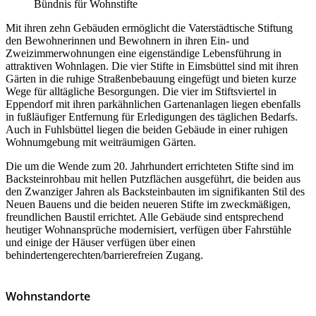
Bündnis für Wohnstifte
Mit ihren zehn Gebäuden ermöglicht die Vaterstädtische Stiftung
den Bewohnerinnen und Bewohnern in ihren Ein- und
Zweizimmerwohnungen eine eigenständige Lebensführung in
attraktiven Wohnlagen. Die vier Stifte in Eimsbüttel sind mit ihren
Gärten in die ruhige Straßenbebauung eingefügt und bieten kurze
Wege für alltägliche Besorgungen. Die vier im Stiftsviertel in
Eppendorf mit ihren parkähnlichen Gartenanlagen liegen ebenfalls
in fußläufiger Entfernung für Erledigungen des täglichen Bedarfs.
Auch in Fuhlsbüttel liegen die beiden Gebäude in einer ruhigen
Wohnumgebung mit weiträumigen Gärten.
Die um die Wende zum 20. Jahrhundert errichteten Stifte sind im
Backsteinrohbau mit hellen Putzflächen ausgeführt, die beiden aus
den Zwanziger Jahren als Backsteinbauten im signifikanten Stil des
Neuen Bauens und die beiden neueren Stifte im zweckmäßigen,
freundlichen Baustil errichtet. Alle Gebäude sind entsprechend
heutiger Wohnansprüche modernisiert, verfügen über Fahrstühle
und einige der Häuser verfügen über einen
behindertengerechten/barrierefreien Zugang.
Wohnstandorte